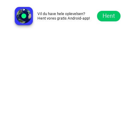
Rádio Web Vale Encantado
Rancho Queimado SC, Brasilien
Vil du have hele oplevelsen?
Hent
Hent vores gratis Android-app!
Udforsk
Favoritter
Gennemse
Søg
Opsætning