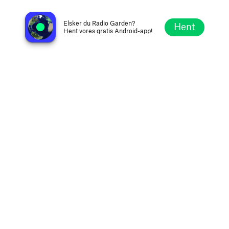
RadioLiveTV
Mexico City, Mexico
Elsker du Radio Garden?
Hent
Hent vores gratis Android-app!
Udforsk
Favoritter
Gennemse
Søg
Opsætning