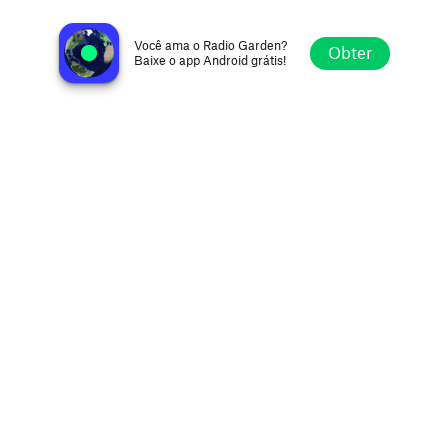
RadioLiveTV
Mexico City, Mexico
Você ama o Radio Garden?
Obter
Baixe o app Android grátis!
Explorar
Favoritos
Navegar
Buscar
Ajustes