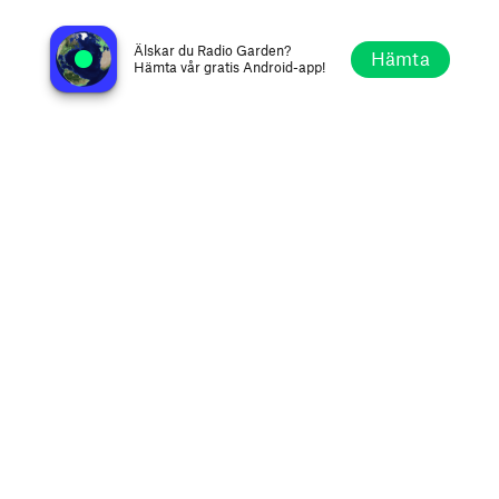
RadioLiveTV
Mexico City, Mexiko
Älskar du Radio Garden?
Hämta
Hämta vår gratis Android-app!
Utforska
Favoriter
Bläddra
Sök
Alternativ