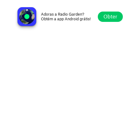
RAI Radio 3
Roma, Itália
Adoras a Radio Garden?
Obter
Obtém a app Android grátis!
Explorar
Favoritos
Navegar
Procurar
Definições