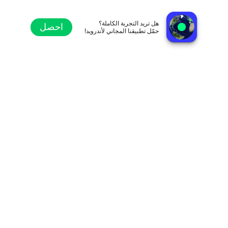
Retroclasicos
فينيا ديل مار, تشيلي
هل تريد التجربة الكاملة؟
احصل
حمّل تطبيقنا المجاني لأندرويد!
استكشاف
المفضلة
تصفح
بحث
الإعدادات