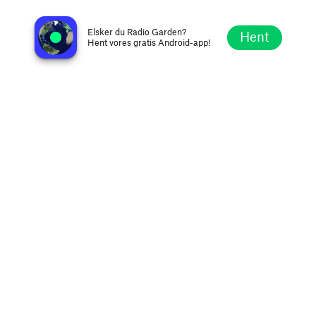
Radio Boemi
Novi Sad, Serbien
Elsker du Radio Garden?
Hent
Hent vores gratis Android-app!
Udforsk
Favoritter
Gennemse
Søg
Opsætning