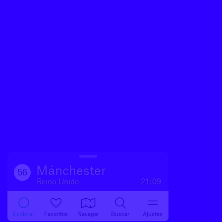
Mánchester
56
Reino Unido
21:09
Explorar
Favoritos
Navegar
Buscar
Ajustes