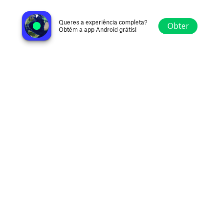
SuperFly Radio
Roma, Itália
Queres a experiência completa?
Obter
Obtém a app Android grátis!
Explorar
Favoritos
Navegar
Procurar
Definições