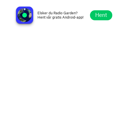
Super Hits FM 95.5
Dodge City KS, Amerikas Forente Stater
Elsker du Radio Garden?
Hent
Hent vår gratis Android-app!
Utforsk
Favoritter
Bla
Søk
Oppsett