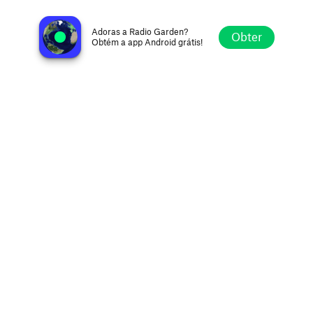
Super Hits FM 95.5
Dodge City KS, Estados Unidos
Adoras a Radio Garden?
Obter
Obtém a app Android grátis!
Explorar
Favoritos
Navegar
Procurar
Definições