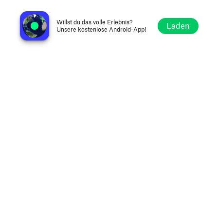
Radio Tengri FM 107.5
Almaty, Kasachstan
Willst du das volle Erlebnis?
Laden
Unsere kostenlose Android-App!
Erkunden
Favoriten
Stöbern
Suche
Optionen