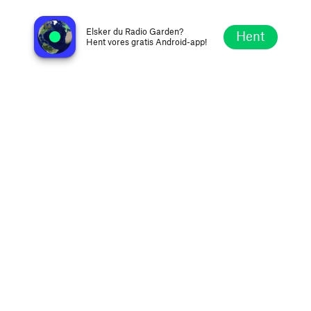
The Trail 103.3 - KDTR
Missoula MT, Amerikas Forenede Stater
Elsker du Radio Garden?
Hent
Hent vores gratis Android-app!
Udforsk
Favoritter
Gennemse
Søg
Opsætning