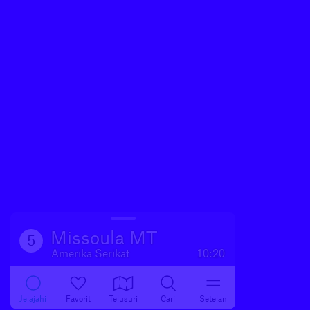
Missoula MT
5
Amerika Serikat
10:20
Jelajahi
Favorit
Telusuri
Cari
Setelan