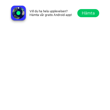
vinylonlineradio
Northallerton, Storbritannien
Vill du ha hela upplevelsen?
Hämta
Hämta vår gratis Android-app!
Utforska
Favoriter
Bläddra
Sök
Alternativ