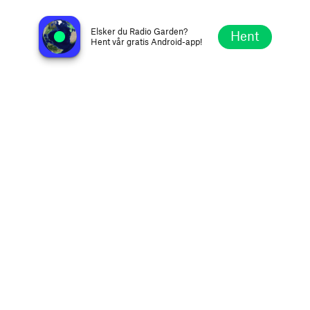
Violeta Radio
Mexico by, Mexico
Elsker du Radio Garden?
Hent
Hent vår gratis Android-app!
Utforsk
Favoritter
Bla
Søk
Oppsett