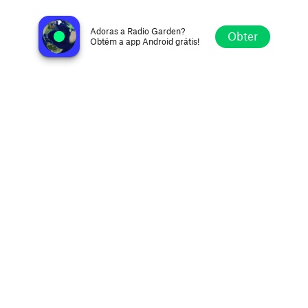
WCRB 99.5 FM
Boston MA, Estados Unidos
Adoras a Radio Garden?
Obter
Obtém a app Android grátis!
Explorar
Favoritos
Navegar
Procurar
Definições