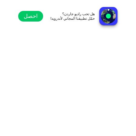
Web Rádio E5
ساو باولو, البرازيل
هل تحب راديو جاردن؟
احصل
حمّل تطبيقنا المجاني لأندرويد!
استكشاف
المفضلة
تصفح
بحث
الإعدادات