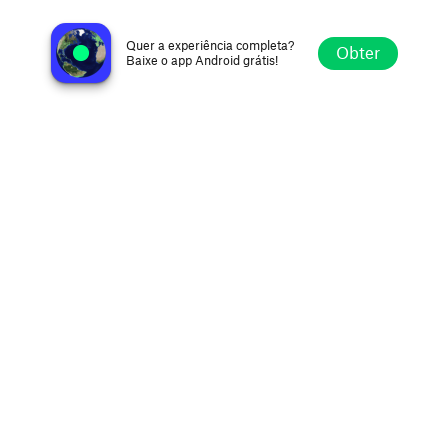
Web Rádio E5
São Paulo SP, Brazil
Quer a experiência completa?
Obter
Baixe o app Android grátis!
Explorar
Favoritos
Navegar
Buscar
Ajustes