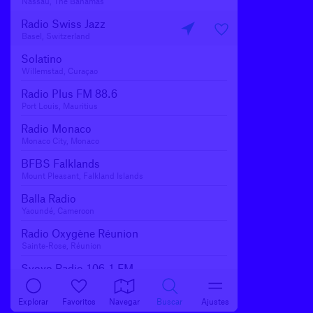
Nassau, The Bahamas
Radio Swiss Jazz
Basel, Switzerland
Solatino
Willemstad, Curaçao
Radio Plus FM 88.6
Port Louis, Mauritius
Radio Monaco
Monaco City, Monaco
BFBS Falklands
Mount Pleasant, Falkland Islands
Balla Radio
Yaoundé, Cameroon
Radio Oxygène Réunion
Sainte-Rose, Réunion
Svoyo Radio 106.1 FM
Pinsk, Belarus
Ver los 223 países
Explorar
Favoritos
Navegar
Buscar
Ajustes