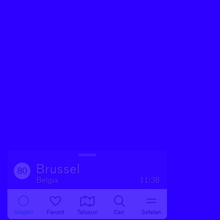
Brussel
80
Belgia
11:38
Jelajahi
Favorit
Telusuri
Cari
Setelan