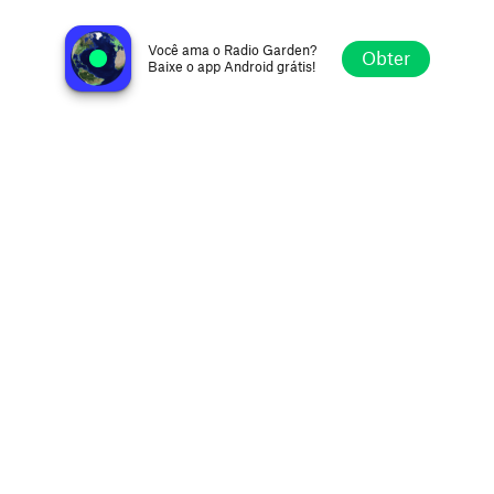
Power Hit FM 87.8
Christchurch, New Zealand
Você ama o Radio Garden?
Obter
Baixe o app Android grátis!
Explorar
Favoritos
Navegar
Buscar
Ajustes