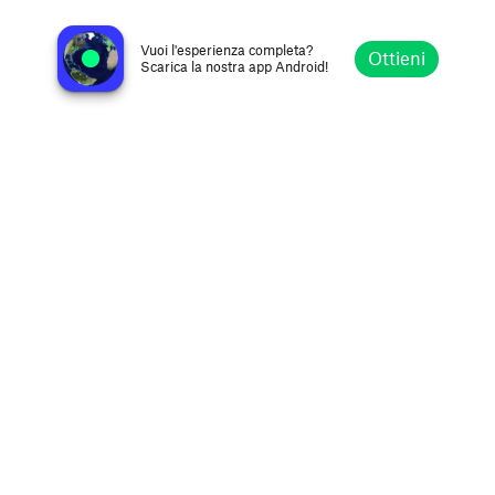
Exa FM 104.1 Ensenada
Ensenada, Messico
Vuoi l'esperienza completa?
Ottieni
Scarica la nostra app Android!
Esplora
Preferiti
Sfoglia
Cerca
Opzioni