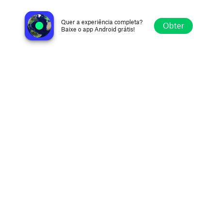
Cool 102 101.9 FM
Falmouth MA, United States
Quer a experiência completa?
Obter
Baixe o app Android grátis!
Explorar
Favoritos
Navegar
Buscar
Ajustes