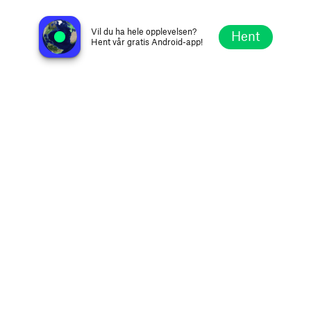
Radio Nueva Generacion 90.7 FM
Guayama, Puerto Rico
Vil du ha hele opplevelsen?
Hent
Hent vår gratis Android-app!
Utforsk
Favoritter
Bla
Søk
Oppsett