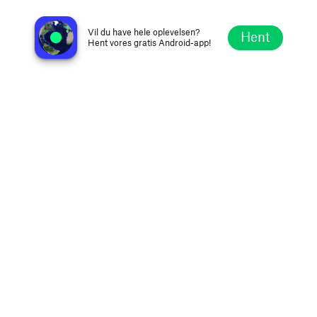
CKRH C98.5 FM
Halifax, Canada
Vil du have hele oplevelsen?
Hent
Hent vores gratis Android-app!
Udforsk
Favoritter
Gennemse
Søg
Opsætning