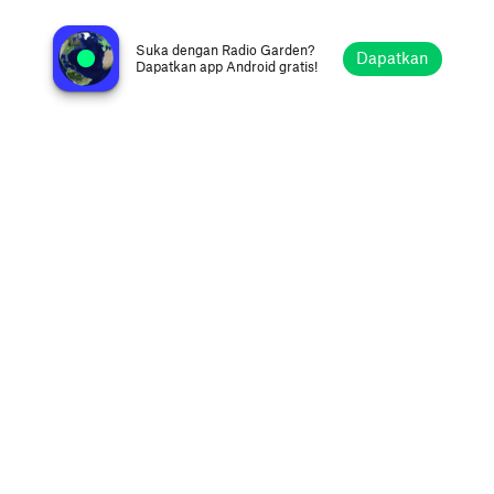
60 North Radio
Hillswick, Britania Raya
Suka dengan Radio Garden?
Dapatkan
Dapatkan app Android gratis!
Jelajahi
Favorit
Telusuri
Cari
Setelan