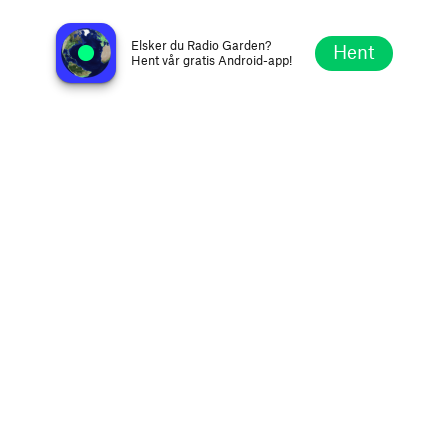
60 North Radio
Hillswick, Storbritannia
Elsker du Radio Garden?
Hent
Hent vår gratis Android-app!
Utforsk
Favoritter
Bla
Søk
Oppsett