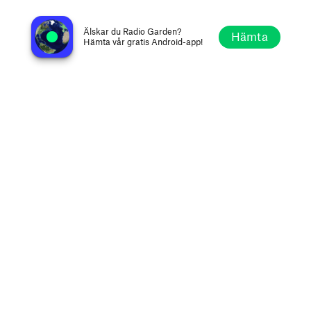
60 North Radio
Hillswick, Storbritannien
Älskar du Radio Garden?
Hämta
Hämta vår gratis Android-app!
Utforska
Favoriter
Bläddra
Sök
Alternativ