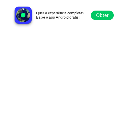
Alpha Boys School Radio
Kingston, Jamaica
Quer a experiência completa?
Obter
Baixe o app Android grátis!
Explorar
Favoritos
Navegar
Buscar
Ajustes