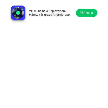
Trueno FM
Pedernales, Dominikanska republiken
Vill du ha hela upplevelsen?
Hämta
Hämta vår gratis Android-app!
Utforska
Favoriter
Bläddra
Sök
Alternativ