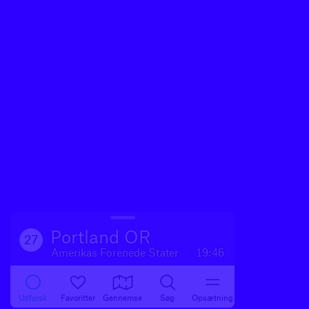
Portland OR
27
Amerikas Forenede Stater
19:46
Udforsk
Favoritter
Gennemse
Søg
Opsætning