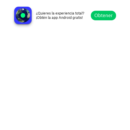
Z100 Portland Or
Portland OR, United States
¿Quieres la experiencia total?
Obtener
¡Obtén la app Android gratis!
Explorar
Favoritos
Navegar
Buscar
Ajustes