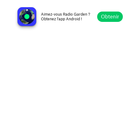
KRRC Kommunity Radio Reed College
Portland OR, États-Unis
Aimez-vous Radio Garden ?
Obtenir
Obtenez l'app Android !
Explorer
Favoris
Parcourir
Rechercher
Réglages