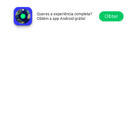
WGRN 91.9 FM
Columbus OH, Estados Unidos
Queres a experiência completa?
Obter
Obtém a app Android grátis!
Explorar
Favoritos
Navegar
Procurar
Definições