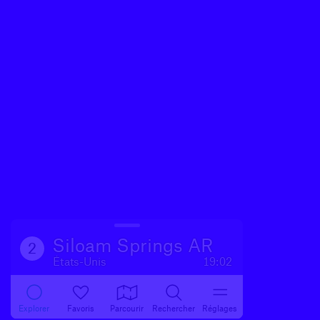
Siloam Springs AR
2
États-Unis
19:02
Explorer
Favoris
Parcourir
Rechercher
Réglages