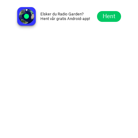
El 9 FM
Vic, Spania
Elsker du Radio Garden?
Hent
Hent vår gratis Android-app!
Utforsk
Favoritter
Bla
Søk
Oppsett