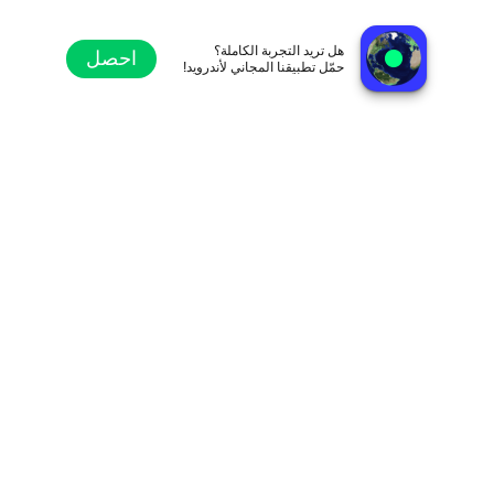
Laganini FM 89.1
زغرب, كرواتيا
هل تريد التجربة الكاملة؟
احصل
حمّل تطبيقنا المجاني لأندرويد!
استكشاف
المفضلة
تصفح
بحث
الإعدادات