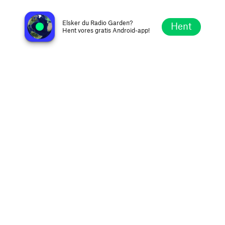
The Voice of Croatia
Zagreb, Kroatien
Elsker du Radio Garden?
Hent
Hent vores gratis Android-app!
Udforsk
Favoritter
Gennemse
Søg
Opsætning