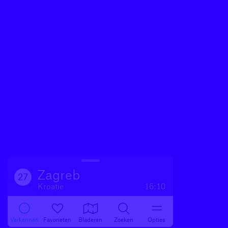
Zagreb
27
Kroatië
16:10
Verkennen
Favorieten
Bladeren
Zoeken
Opties